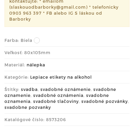
kontaktujte: * emailom
(slaskouodbarborky@gmail.com) * telefonicky
0903 963 397 * FB alebo IG S láskou od
Barborky
Farba:
Biela
Veľkosť: 80x105mm
Materiál:
nálepka
Kategórie:
Lepiace etikety na alkohol
Štítky:
svadba
,
svadobné oznámenie
,
svadobne
oznamenie
,
svadobné oznámenia
,
svadobne
oznamenia
,
svadobné tlačoviny
,
svadobné pozvánky
,
svadobne pozvanky
Katalógové číslo: 8573206