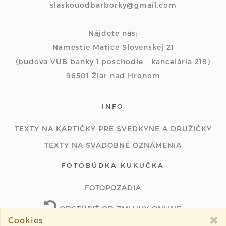
slaskouodbarborky@gmail.com
Nájdete nás:
Námestie Matice Slovenskej 21
(budova VUB banky 1.poschodie - kancelária 218)
96501 Žiar nad Hronom
INFO
TEXTY NA KARTIČKY PRE SVEDKYNE A DRUŽIČKY
TEXTY NA SVADOBNÉ OZNÁMENIA
FOTOBÚDKA KUKUČKA
FOTOPOZADIA
ODSTÚPIŤ OD ZMLUVY ONLINE
Cookies