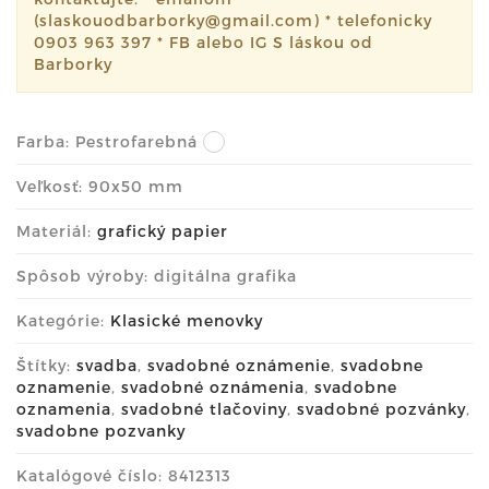
(slaskouodbarborky@gmail.com) * telefonicky
0903 963 397 * FB alebo IG S láskou od
Barborky
Farba:
Pestrofarebná
Veľkosť: 90x50 mm
Materiál:
grafický papier
Spôsob výroby: digitálna grafika
Kategórie:
Klasické menovky
Štítky:
svadba
,
svadobné oznámenie
,
svadobne
oznamenie
,
svadobné oznámenia
,
svadobne
oznamenia
,
svadobné tlačoviny
,
svadobné pozvánky
,
svadobne pozvanky
Katalógové číslo: 8412313