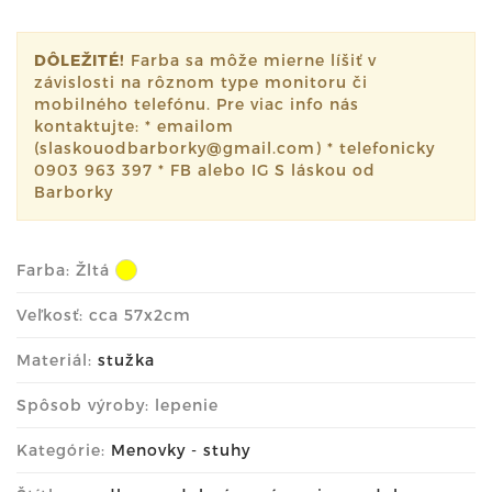
DÔLEŽITÉ!
Farba sa môže mierne líšiť v
závislosti na rôznom type monitoru či
mobilného telefónu. Pre viac info nás
kontaktujte: * emailom
(slaskouodbarborky@gmail.com) * telefonicky
0903 963 397 * FB alebo IG S láskou od
Barborky
Farba:
Žltá
Veľkosť: cca 57x2cm
Materiál:
stužka
Spôsob výroby: lepenie
Kategórie:
Menovky - stuhy