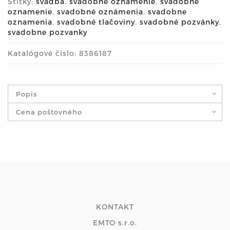
Štítky:
svadba
,
svadobné oznámenie
,
svadobne
oznamenie
,
svadobné oznámenia
,
svadobne
oznamenia
,
svadobné tlačoviny
,
svadobné pozvánky
,
svadobne pozvanky
Katalógové číslo: 8386187
Popis
Cena poštovného
KONTAKT
EMTO s.r.o.