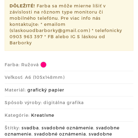
DÔLEŽITÉ!
Farba sa môže mierne líšiť v
závislosti na rôznom type monitoru či
mobilného telefónu. Pre viac info nás
kontaktujte: * emailom
(slaskouodbarborky@gmail.com) * telefonicky
0903 963 397 * FB alebo IG S láskou od
Barborky
Farba:
Ružová
Veľkosť: A6 (105x148mm)
Materiál:
grafický papier
Spôsob výroby: digitálna grafika
Kategórie:
Kreatívne
Štítky:
svadba
,
svadobné oznámenie
,
svadobne
oznamenie
,
svadobné oznámenia
,
svadobne