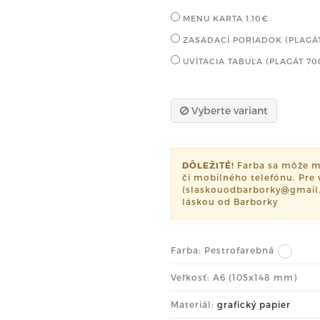
MENU KARTA
1,10€
ZASADACÍ PORIADOK (PLAGÁ
UVÍTACIA TABUĽA (PLAGÁT 7
Vyberte variant
DÔLEŽITÉ!
Farba sa môže mi
či mobilného telefónu. Pre 
(slaskouodbarborky@gmail.c
láskou od Barborky
Farba:
Pestrofarebná
Veľkosť: A6 (105x148 mm)
Materiál:
grafický papier