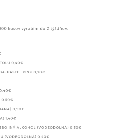
000 kusov vyrobím do 2 týždňov.
€
STOLU
0,40€
RBA: PASTEL PINK
0,70€
0,40€
)
0,50€
OJANA)
0,90€
KA)
1,40€
LEBO INÝ ALKOHOL (VODEODOLNÁ)
0,50€
ŽKU (VODEODOLNÁ)
0,40€