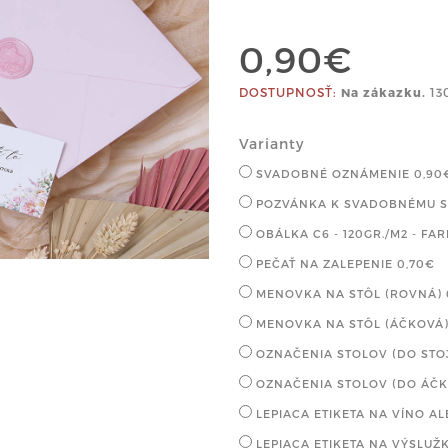
0,90€
DOSTUPNOSŤ:
Na zákazku.
13
Varianty
SVADOBNÉ OZNÁMENIE
0,90
POZVÁNKA K SVADOBNÉMU 
OBÁLKA C6 - 120GR./M2 - FA
PEČAŤ NA ZALEPENIE
0,70€
MENOVKA NA STÔL (ROVNÁ)
MENOVKA NA STÔL (ÁČKOVÁ
OZNAČENIA STOLOV (DO ST
OZNAČENIA STOLOV (DO ÁČ
LEPIACA ETIKETA NA VÍNO A
LEPIACA ETIKETA NA VÝSLU