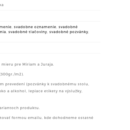
ka
menie
,
svadobne oznamenie
,
svadobné
nia
,
svadobné tlačoviny
,
svadobné pozvánky
,
 mieru pre Miriam a Juraja.
(300gr./m2).
kom prevedení (pozvánky k svadobnému stolu,
o a alkohol, lepiace etikety na výslužky,
Variantoch produktu.
aktovať formou emailu, kde dohodneme ostatné