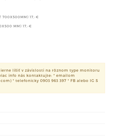
T 700X500MM)
17,-€
00X500 MM)
17,-€
erne líšiť v závislosti na rôznom type monitoru
viac info nás kontaktujte: * emailom
om) * telefonicky 0903 963 397 * FB alebo IG S