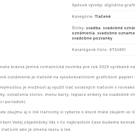
Spôsob výroby: digitálna grafi
Kategórie:
Tlačené
Štítky:
svadba
,
svadobné ozná
oznámenia
,
svadobne ozname
svadobne pozvanky
Katalógové číslo: 8724951
 naša krásna jemná romantická novinka pre rok 2025 vyrábaná na
né oznámenie je tlačené na vysokokvalitnom grafickom papieri 
ejmosťou je možnosť aj využiť tlač ostatných tlačovín v rovna
y, označenia stolov, menu karty, lepiace etikety na svadobné vínk
cí poriadok).
ade záujmu aj o iné tlačoviny si vyberte o ktoré máte záujem vo 
ržaní Vašej objednávky Vás v čo najkratšom čase budeme kont
y tlačovín ako je zmena textu a iné.