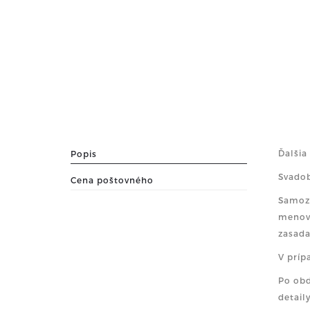
Ďalšia
Popis
Svadob
Cena poštovného
Samozr
menovk
zasada
V príp
Po obd
detail