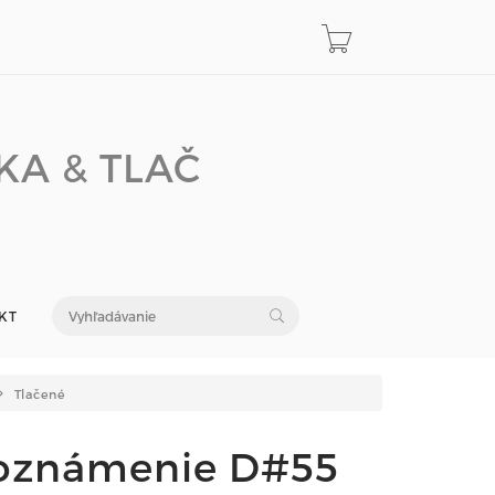
KA & TLAČ
KT
Tlačené
oznámenie D#55