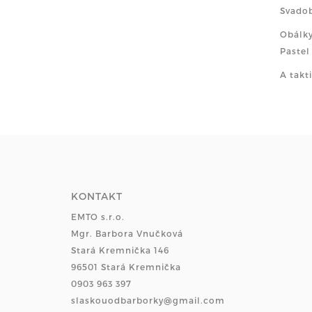
Svadob
Obálky
Pastel
A takt
KONTAKT
EMTO s.r.o.
Mgr. Barbora Vnučková
Stará Kremnička 146
96501 Stará Kremnička
0903 963 397
slaskouodbarborky@gmail.com