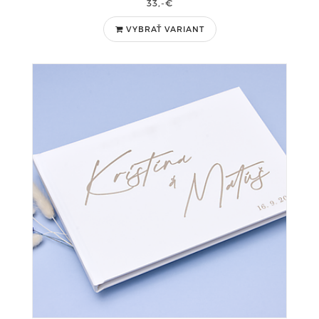
33,-€
VYBRAŤ VARIANT