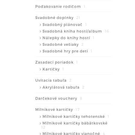
Poďakovanie rodičom
1
Svadobné doplnky
21
Svadobný plánovač
1
Svadobná kniha hostí/album
16
Nálepky do knihy hostí
1
Svadobné vešiaky
2
Svadobné hry pre deti
1
Zasadací poriadok
1
Kartičky
1
Uvítacia tabuľa
2
Akrylátová tabuľa
2
Darčekové vouchery
8
Míľnikové kartičky
17
Míľnikové kartičky tehotenské
1
Míľnikové kartičky bábätkovské
12
Míľnikové kartičky vianočné
4