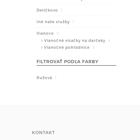
Detičkovo
1
Iné naše služby
1
Vianoce
9
Vianočné visačky na darčeky
4
Vianočné pohľadnice
5
FILTROVAŤ PODĽA FARBY
Ružová
1
KONTAKT